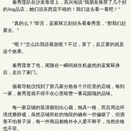
秦秀莲趴在沙发靠背上，高兴地说“我朋友推荐了几个好
的Jing品店，她们说东西蛮不错的！我们这去看一看吧！”
“真的么？”听言，蓝紫冧立刻抬头看秦秀莲，“那我们赶
紧去。”
“呃？”怎么比我还着急呢？不过，算了，反正要的就是
这个效果。
秦秀莲拿了包，尾随在一瞬间就生机盎然的蓝紫冧身
后，走出了家门。
循着导航仪找到了那几家分散各个片区里的店铺，每到
一家，秦秀莲就不得不在心里暗赞一番花园瑰的品味。
每一家店铺的装潢都别出心裁，独具一格，而且周边环
境优雅静谧，虽然店铺所处的地段的确有一些偏僻了，但酒
香不怕巷子深，每一件商品都格外令人爱不释手，当然价格
也不菲。