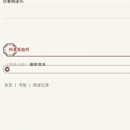
分卷阅读16
作者其他书
[言情小说]
薄荷清凉
首页
|
书架
|
阅读记录