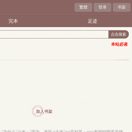
繁體
登录
书架
完本
足迹
本站必读
加入书架
米：“为什么”小米：“因为，老鼠ai大米”nei容标签：qing有独钟搜索关键