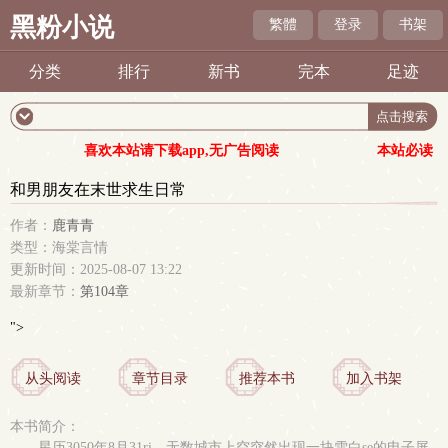
黑粉小说
繁體
登录
书架
分类
排行
新书
完本
足迹
喜欢本站请下载app,无广告阅读
本站必读
和男朋友在末世求生日常
作者：
鹿青青
类型：海棠言情
更新时间：2025-08-07 13:22
最新章节：
第104章
">
从头阅读
章节目录
推荐本书
加入书架
本书简介：
星历3050年8月31ri，无数城市上空突然出现一块雪白se的电子屏