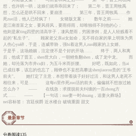
想，也许哄一哄，这娘们就乖乖回来了； 第二年，晋王周牧禹
想，怎么还是哄不回来，要崩溃…… 第三年，晋王周牧禹……作
死zuo活，他人已经疯了！ 女猪版文案： 数年之前—— 她
是江南首富之女，要风得风，要雨得雨，却唯独得不到他的心；
他则是家ting四壁的清高学子，凄风楚雨，穷困潦倒，是人人轻贱看不
起的“私生子”。 顾家老父亲ai女如命，见不得自家的掌上明珠为男
人伤心yu碎，于是，连威带胁，强bi着这男人zuo顾家的上女婿。
于是乎，这场婚姻，注定便不是个好的开场…… 终于，两人和离
后，他成了晋王，shen世大白，一朝鲤鱼翻shen，成了龙中龙。 而
她，却沦落为市井cu妇，为五斗米而折腰。 好吧，既如此，当ai
已成往事，该忘的也忘了，顾铮也不妄想高攀这shenjiaorou贵的“王爷
前夫”。 她打定了主意，本想带着孩子好好过活，和这男人老死不
相往来，可是…… 这每ri里作死zuo活的前夫，偏偏就不想放过她
怎么办？ —— 在线急：求摆脱前夫纠缠的一百zhong方
式…… —— 【一句话：nue妻一时shuang，追妻火葬场】
nei容标签： 宫廷侯爵 近水楼台 破镜重圆 甜文
最新章节
更
分卷阅读135