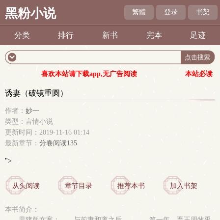
黑粉小说
繁體
登录
书架
分类
排行
新书
完本
足迹
喜欢本站请下载app,无广告阅读
本站必读
诱妻（破镜重圆）
作者：
妙一
类型：言情小说
更新时间：2019-11-16 01:14
最新章节：
分卷阅读135
">
从头阅读
章节目录
推荐本书
加入书架
本书简介：
男猪版文案： 与前妻和离之后—— 第一年，晋王周牧禹